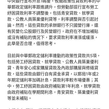
中央銀行宣布升息1碼後，攸關政策性貸款利率的中
華郵政定儲利率跟進調升，但勞動部逕行宣布勞工
紓困貸款利率不調整後，包括青安貸款、就學貸
款、公教人員築巢優利貸等，利率調整與否引起討
論。然而，這些貸款的承辦銀行不只國營行庫，還
有民營化公股銀行及民營銀行，政府在不增加補貼
或沒有補貼的情況下，要求貸款利率凍漲或緩漲，
此舉是否合理，值得思考。
目前與中華郵政定儲利率連動的政策性貸款共5項，
包括勞工紓困貸款、就學貸款、公教人員築巢優利
貸、青年安心成家購屋貸款及內政部購屋與修繕貸
款，這些貸款由銀行自有資金承貸，以郵局1年或2
年期定儲利率加碼計息，貸款利率較市場優惠；其
中，勞工紓困貸款由政府補貼第1年利息，就學貸款
由政府補貼在學期間利息，青安貸款、築巢優利貸
等並未補貼。