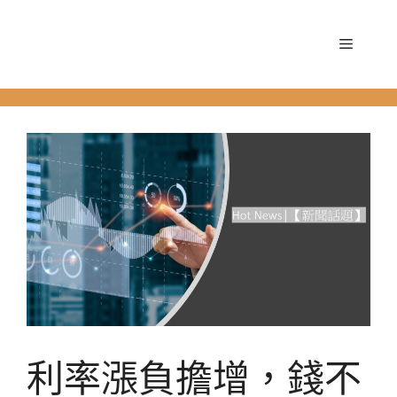
跳
至
選
主
要
單
內
容
利率漲負擔增，錢不