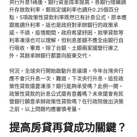
央行升息1碼後，銀行資金成本提高，各銀行陸續調
升存放款利率，郵局定儲利率也調升0.25個百分
點，5項政策性貸款利率既然已有計息公式，原本應
跟進調升利率，這也是政府對承辦銀行的政策承
諾。不過，疫情期間，政府希望紓困、就學貸款等
利率凍漲也可以理解，但利息差額不應全由銀行自
行吸收，畢竟，除了台銀、土銀兩家國營行庫之
外，其餘承辦銀行都要向股東交代。
何況，全球央行開始啟動升息循環，今年台灣央行
應不會只升息一次，難道，下次央行升息，這些政
策性貸款還要凍漲？銀行能夠承受嗎？此例一開，
政策性貸款的計息公式還有意義嗎？未來還會有民
營銀行願意承辦政策性貸款嗎？在行政院做出決策
之前，以上問題均應審慎考量。
提高房貸再貸成功關鍵？