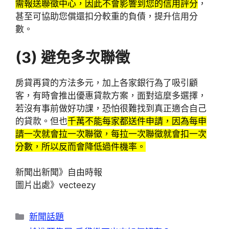
需報送聯徵中心，因此不會影響到您的信用評分
，
甚至可協助您償還扣分較重的負債，提升信用分
數。
(3)
避免多次聯徵
房貸再貸的方法多元，加上各家銀行為了吸引顧
客，有時會推出優惠貸款方案，面對這麼多選擇，
若沒有事前做好功課，恐怕很難找到真正適合自己
的貸款。但也
千萬不能每家都送件申請，因為每申
請一次就會拉一次聯徵，每拉一次聯徵就會扣一次
分數，所以反而會降低過件機率。
新聞出新聞》自由時報
圖片出處》vecteezy
分
新聞話題
類