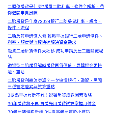
二順位房貸是什麼?房屋二胎利率、條件全解析，帶
你避開申貸風險
二胎房貸是什麼?2024銀行二胎房貸利率、額度、
條件、流程
二胎房貸申請懶人包 輕鬆掌握銀行二胎申請條件、
利率、額度與流程快速解決資金需求
融資二胎房貸條件大揭秘 成功申請房屋二胎關鍵秘
訣
融資型二胎房貸解鎖房貸再貸價值，周轉資金更快
速、靈活
二胎房貸利率怎麼算？一次搞懂銀行、融資、民間
三種管道差異與試算重點
3要點掌握買房不難！影響房貸成數因素攻略
30年房貸將不再 買房先用房貸試算掌握月付金
30老屋裝潢嶄新樣 3個提高老屋貸款小技巧