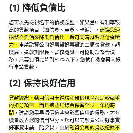
(1)
降低負債比
您可以先檢視名下的債務類型，如果當中有利率較
高的貸款項目（如信貸、車貸、卡循），
建議您透
過整合負債來降低負債比，還可同時減輕月付金壓
力。
申請融資公司
好事貸好事貸
的二順位貸款，額
度高、還款期限長、審核寬鬆，可協助您整合債
務，只要負債比降到60%以下，您就有機會再向銀
行申請貸款。
(2)
保持良好信用
貸款遲繳、動用信用卡循環和預借現金都是較嚴重
的扣分項目，而且這些紀錄會保留至少一年的時
間
，建議您盡早清償這些會影響信用的債務，才有
機會改善您的信用評分。您可以向融資公司
好事貸
好事貸
申請二胎房貸，由於
融資公司的貸放紀錄不