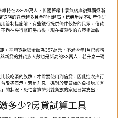
數量維持在28~29萬人，但隨著房市景氣落底復甦而逐漸
熱雙貸族的數量越多且金額也越高，信義房屋不動產企研
信用管制措施前，有些銀行提供條件較好的民眾，信貸
，不過在央行緊盯房市後，現在這類型的方案相當敏
貸族，平均貸款總金額為357萬元，不過今年1月已經增
貸與新貸的雙貸族人數也是新高的33萬人，若升息一碼
金比較吃緊的族群，才需要使用到信貸，因此這次央行
，曾敬德表示，若是升息一碼對於雙貸族的負擔增加有
息」的狀況，恐怕會排擠到雙貸族的家庭日常支出。
繳多少?房貸試算工具