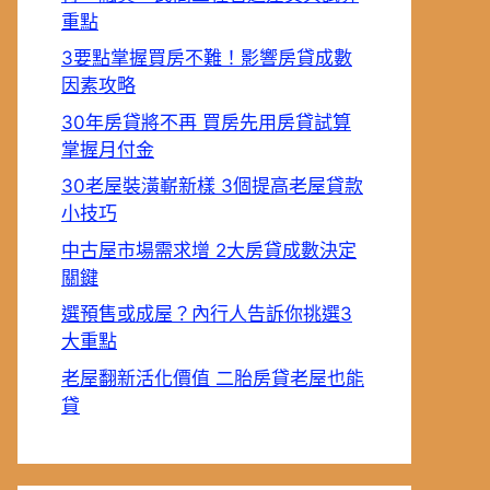
重點
3要點掌握買房不難！影響房貸成數
因素攻略
30年房貸將不再 買房先用房貸試算
掌握月付金
30老屋裝潢嶄新樣 3個提高老屋貸款
小技巧
中古屋市場需求增 2大房貸成數決定
關鍵
選預售或成屋？內行人告訴你挑選3
大重點
老屋翻新活化價值 二胎房貸老屋也能
貸