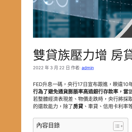
雙貸族壓力增 房
2022 年 3 月 22 日
作者:
admin
FED升息一碼，央行17日宣布跟進，睽違10
行為了避免
通貨膨脹率高過銀行存款率，當
若整體經濟表現差、物價走跌時，央行將採
的還款能力，除了
房
貸
、車貸、信用卡利率
內容目錄