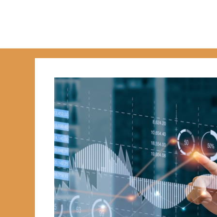
跳
至
主
要
內
容