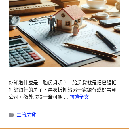
你知道什麼是二胎房貸嗎？二胎房貸就是把已經抵
押給銀行的房子，再次抵押給另一家銀行或好事貸
公司，額外取得一筆可運 …
閱讀全文
分
二胎房貸
類