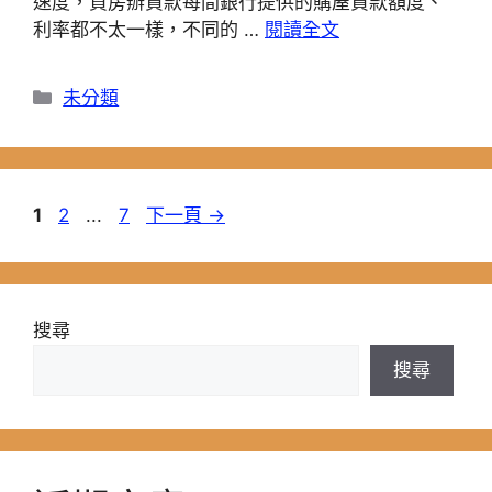
速度，買房辦貸款每間銀行提供的購屋貸款額度、
利率都不太一樣，不同的 …
閱讀全文
分
未分類
類
頁
頁
頁
1
2
...
7
下一頁
→
面
面
面
搜尋
搜尋