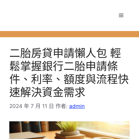
跳
至
選
主
要
單
內
容
二胎房貸申請懶人包 輕
鬆掌握銀行二胎申請條
件、利率、額度與流程快
速解決資金需求
2024 年 7 月 11 日
作者:
admin