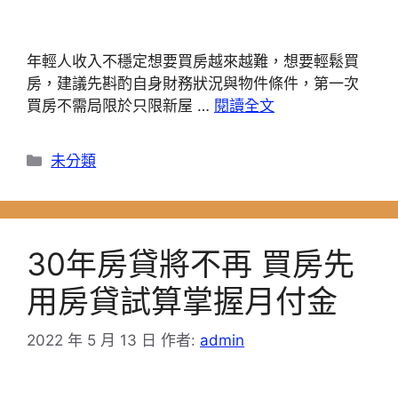
年輕人收入不穩定想要買房越來越難，想要輕鬆買
房，建議先斟酌自身財務狀況與物件條件，第一次
買房不需局限於只限新屋 …
閱讀全文
分
未分類
類
30年房貸將不再 買房先
用房貸試算掌握月付金
2022 年 5 月 13 日
作者:
admin