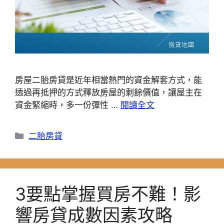
房屋二胎房貸是近年相當熱門的資金解套方式，能
透過再抵押的方式釋放房屋的剩餘價值，讓屋主在
資金緊縮時，多一份彈性 …
閱讀全文
分
二胎房貸
類
3要點掌握買房不難！影
響房貸成數因素攻略