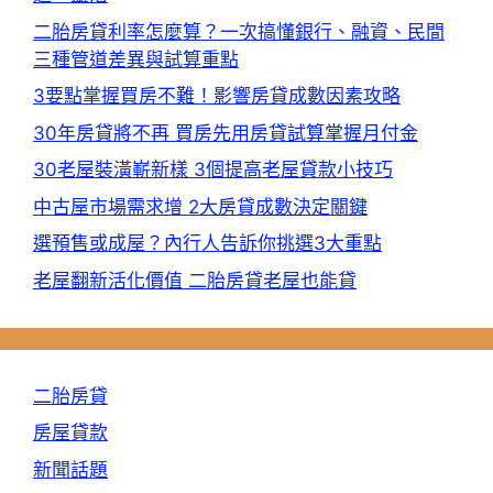
二胎房貸利率怎麼算？一次搞懂銀行、融資、民間
三種管道差異與試算重點
3要點掌握買房不難！影響房貸成數因素攻略
30年房貸將不再 買房先用房貸試算掌握月付金
30老屋裝潢嶄新樣 3個提高老屋貸款小技巧
中古屋市場需求增 2大房貸成數決定關鍵
選預售或成屋？內行人告訴你挑選3大重點
老屋翻新活化價值 二胎房貸老屋也能貸
二胎房貸
房屋貸款
新聞話題